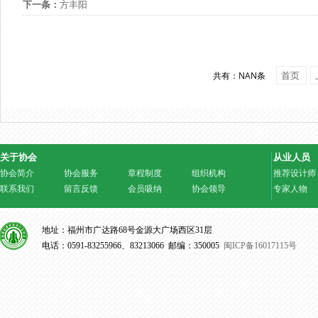
下一条：
方丰阳
首页
共有：NAN条
关于协会
从业人员
协会简介
协会服务
章程制度
组织机构
推荐设计师
联系我们
留言反馈
会员吸纳
协会领导
专家人物
地址：福州市广达路68号金源大广场西区31层
电话：0591-83255966、83213066 邮编：350005
闽ICP备16017115号